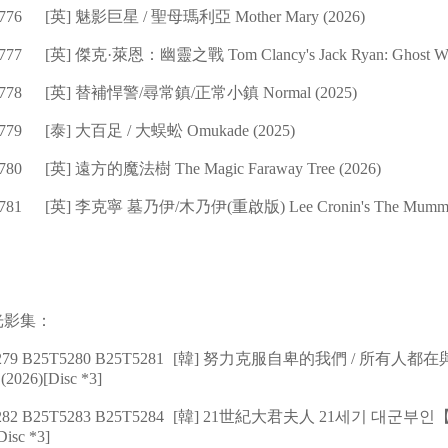
776
[英] 魅影巨星 / 聖母瑪利亞 Mother Mary (2026)
777
[英] 傑克·萊恩：幽靈之戰 Tom Clancy's Jack Ryan: Ghost War
778
[英] 替補悍警/尋常鎮/正常小鎮 Normal (2025)
779
[泰] 大百足 / 大蜈蚣 Omukade (2025)
780
[英] 遠方的魔法樹 The Magic Faraway Tree (2026)
781
[英] 李克寧 墓乃伊/木乃伊(重啟版) Lee Cronin's The Mummy
光影集：
79 B25T5280 B25T5281
[韓] 努力克服自卑的我們 / 所有人都
026)[Disc *3]
82 B25T5283 B25T5284
[韓] 21世紀大君夫人 21세기 대군부
Disc *3]