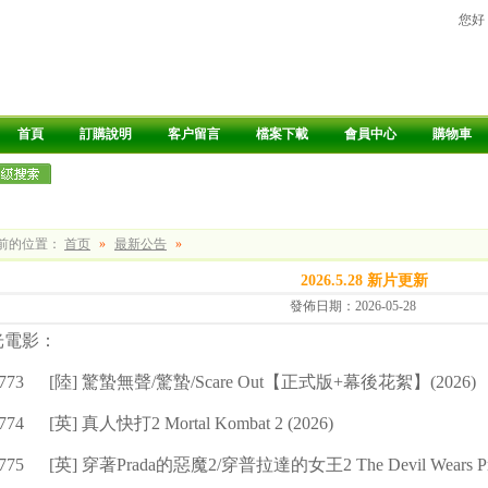
您好
首頁
訂購說明
客户留言
檔案下載
會員中心
購物車
前的位置：
首页
»
最新公告
»
2026.5.28 新片更新
發佈日期：2026-05-28
光電影：
773
[陸] 驚蟄無聲/驚蟄/Scare Out【正式版+幕後花絮】(2026)
774
[英] 真人快打2 Mortal Kombat 2 (2026)
775
[英] 穿著Prada的惡魔2/穿普拉達的女王2 The Devil Wears Prad