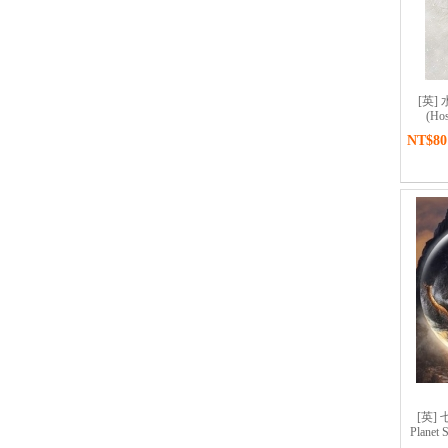
[英]
(Hos
NT$80
[英]
Planet 