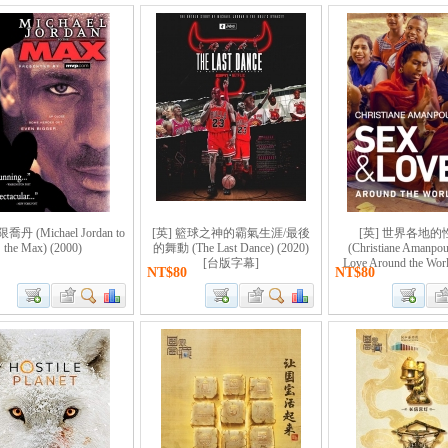
喬丹 (Michael Jordan to
[英] 籃球之神的霸氣生涯/最後
[英] 世界各地
the Max) (2000)
的舞動 (The Last Dance) (2020)
(Christiane Amanpou
[台版字幕]
Love Around the Worl
NT$80
NT$80