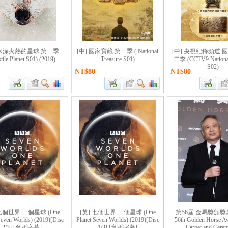
 水深火熱的星球 第一季
[中] 國家寶藏 第一季 ( National
[中] 央視紀錄頻道 
tile Planet S01) (2019)
Treasure S01)
二季 (CCTV9 National
S02)
NT$80
NT$80
 七個世界 一個星球 (One
[英] 七個世界 一個星球 (One
第56屆 金馬獎頒獎典
Seven Worlds) (2019)[Disc
Planet Seven Worlds) (2019)[Disc
56th Golden Horse A
2/3] [台版字幕]
1/3] [台版字幕]
Carpet and Cere