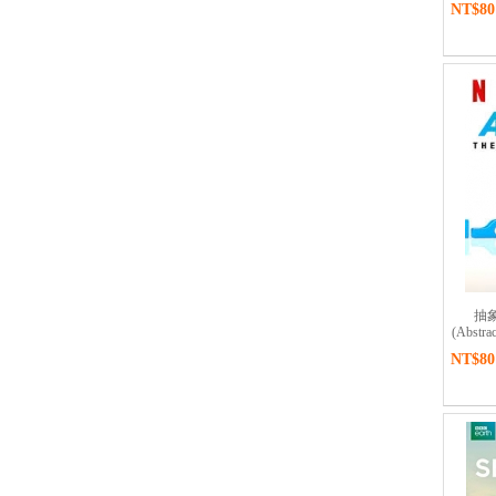
NT$80
抽
(Abstrac
NT$80