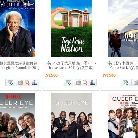
 摩根費里曼之穿越蟲洞 第
[英] 小房子大天地 第一季 (Tink
[英] 運行中國 第二季
ough the Wormhole S01)
house nation S01) [台版字幕]
China Works)[
NT$80
NT$80