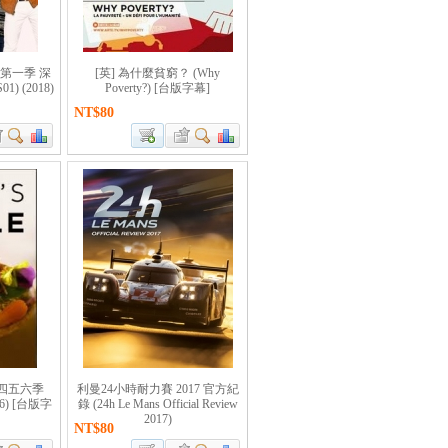
 第一季 深
[英] 為什麼貧窮？ (Why
1) (2018)
Poverty?) [台版字幕]
NT$80
第四五六季
利曼24小時耐力賽 2017 官方紀
5.06) [台版字
錄 (24h Le Mans Official Review
2017)
NT$80