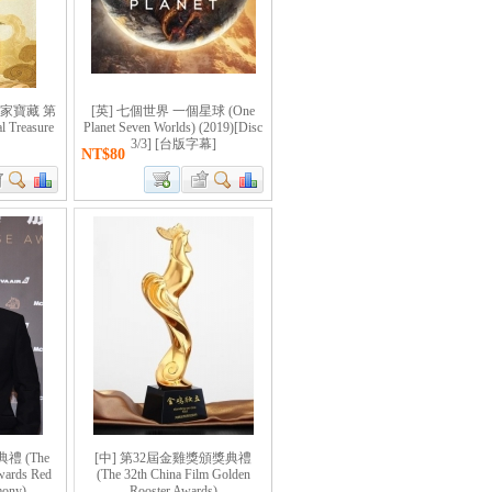
國家寶藏 第
[英] 七個世界 一個星球 (One
 Treasure
Planet Seven Worlds) (2019)[Disc
3/3] [台版字幕]
NT$80
禮 (The
[中] 第32屆金雞獎頒獎典禮
wards Red
(The 32th China Film Golden
mony)
Rooster Awards)