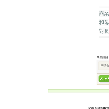
商
和
對
商品評論
已購會
如有任何購物