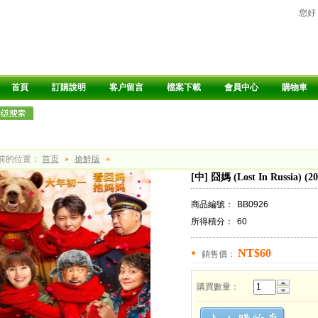
您好
首頁
訂購說明
客户留言
檔案下載
會員中心
購物車
前的位置：
首页
»
搶鮮版
»
[中] 囧媽 (Lost In Russia) (
商品編號：
BB0926
所得積分：
60
NT$60
銷售價：
購買數量：