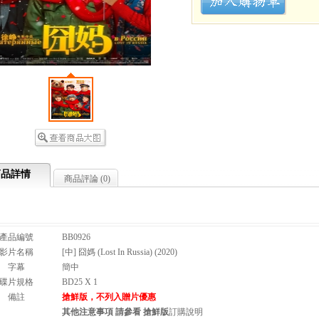
商品詳情
商品評論 (
0
)
產品編號
BB0926
影片名稱
[中] 囧媽 (Lost In Russia) (2020)
字幕
簡中
碟片規格
BD25 X 1
備註
搶鮮版，不列入贈片優惠
其他注意事項 請參看 搶鮮版
訂購說明