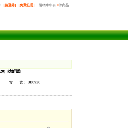
！
[請登錄]
[免費註冊]
購物車中有
0
件商品
2020) [搶鮮版]
貨 號：
BB0926