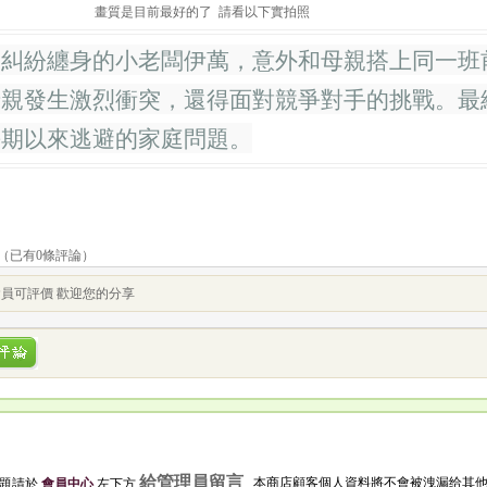
畫質是目前最好的了 請看以下實拍照
業糾紛纏身的小老闆伊萬，意外和母親搭上同一班
母親發生激烈衝突，還得面對競爭對手的挑戰。最
長期以來逃避的家庭問題。
（已有
0
條評論）
員可評價 歡迎您的分享
給管理員留言
本商店顧客個人資料將不會被洩漏给其
問題請於
會員中心
左下方