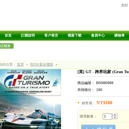
您好
首頁
訂購說明
客户留言
檔案下載
會員中心
購物車
前的位置：
首页
»
BD50 藍光電影
»
[英] GT - 跨界玩家 (Gran Tur
商品編號：
B50M0988
所得積分：
180
NT$180
銷售價：
購買數量：