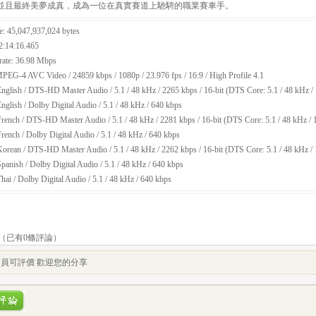
並且最終美夢成真，成為一位在真實賽道上馳騁的職業賽車手。
e: 45,047,937,024 bytes
2:14:16.465
trate: 36.98 Mbps
PEG-4 AVC Video / 24859 kbps / 1080p / 23.976 fps / 16:9 / High Profile 4.1
nglish / DTS-HD Master Audio / 5.1 / 48 kHz / 2265 kbps / 16-bit (DTS Core: 5.1 / 48 kHz / 
nglish / Dolby Digital Audio / 5.1 / 48 kHz / 640 kbps
rench / DTS-HD Master Audio / 5.1 / 48 kHz / 2281 kbps / 16-bit (DTS Core: 5.1 / 48 kHz / 1
rench / Dolby Digital Audio / 5.1 / 48 kHz / 640 kbps
orean / DTS-HD Master Audio / 5.1 / 48 kHz / 2262 kbps / 16-bit (DTS Core: 5.1 / 48 kHz / 
panish / Dolby Digital Audio / 5.1 / 48 kHz / 640 kbps
hai / Dolby Digital Audio / 5.1 / 48 kHz / 640 kbps
（已有
0
條評論）
員可評價 歡迎您的分享