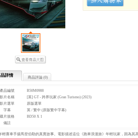
商品詳情
商品評論 (
0
)
產品編號
B50M0988
影片名稱
[英] GT - 跨界玩家 (Gran Turismo) (2023)
影片選單
原版選單
字幕
英 / 繁中 (原版繁中字幕)
碟片規格
BD50 X 1
備註
年輕賽車手揚馬登伯勒的真實故事。電影描述這位《跑車浪漫旅》年輕玩家，因為其高超