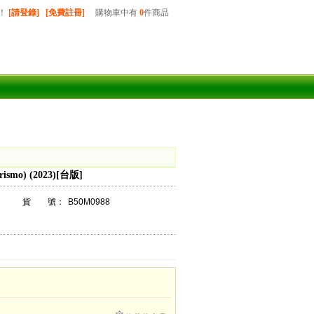
！
[請登錄]
[免費註冊]
購物車中有
0
件商品
ismo) (2023)[台版]
貨 號：
B50M0988