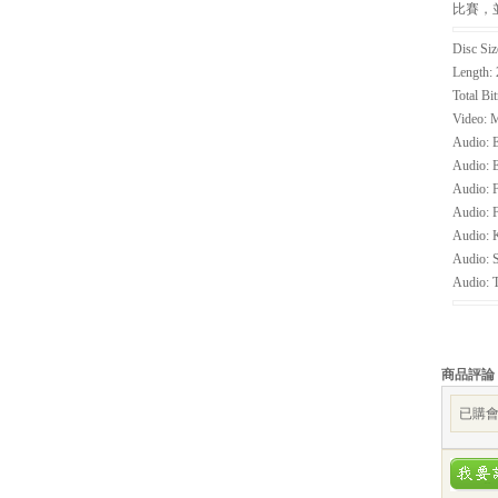
比賽，
Disc Siz
Length: 
Total Bi
Video: M
Audio: E
Audio: E
Audio: F
Audio: F
Audio: K
Audio: S
Audio: T
商品評論
已購會