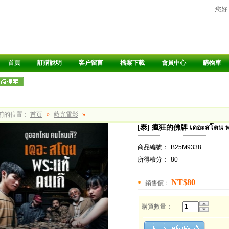
您好
首頁
訂購說明
客户留言
檔案下載
會員中心
購物車
前的位置：
首页
»
藍光電影
»
[泰] 瘋狂的佛牌 เดอะสโตน พระแ
商品編號：
B25M9338
所得積分：
80
NT$80
銷售價：
購買數量：