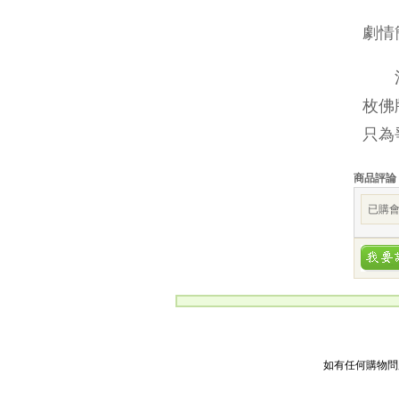
劇情
消失
枚佛
只為
商品評論
已購會
如有任何購物