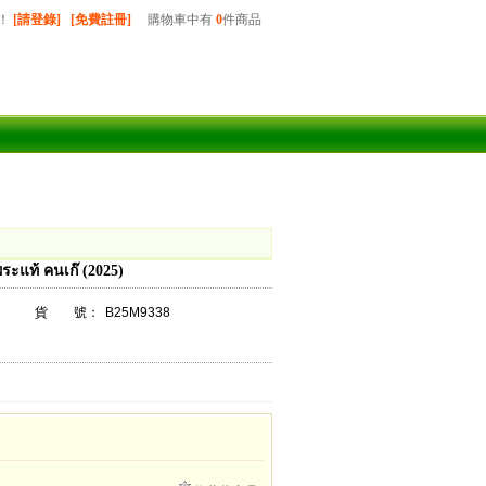
！
[請登錄]
[免費註冊]
購物車中有
0
件商品
ท้ คนเก๊ (2025)
貨 號：
B25M9338