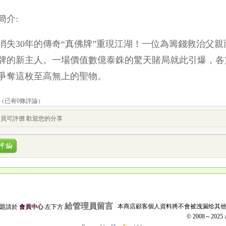
簡介:
30年的傳奇“真佛牌”重現江湖！一位為籌錢救治父親
牌的新主人。一場價值數億泰銖的驚天賭局就此引爆，各
爭奪這枚至高無上的聖物。
（已有
0
條評論）
員可評價 歡迎您的分享
給管理員留言
本商店顧客個人資料將不會被洩漏给其
問題請於
會員中心
左下方
© 2008～2025 Al