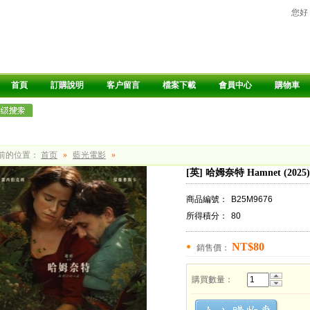
您好
首頁
訂購說明
客户留言
檔案下載
會員中心
購物車
前的位置：
首页
»
藍光電影
»
[英] 哈姆奈特 Hamnet (2025)
商品編號：
B25M9676
所得積分：
80
NT$80
銷售價：
購買數量：