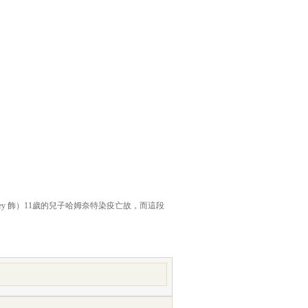
ckley 飾）11歲的兒子哈姆奈特染疫亡故，而這段