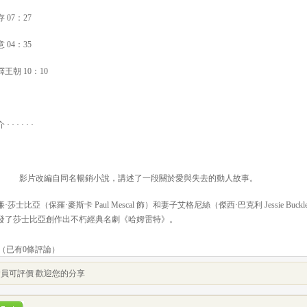
 07：27
 04：35
王朝 10：10
· · · · ·
改編自同名暢銷小說，講述了一段關於愛與失去的動人故事。
士比亞（保羅·麥斯卡 Paul Mescal 飾）和妻子艾格尼絲（傑西·巴克利 Jessie Bu
發了莎士比亞創作出不朽經典名劇《哈姆雷特》。
（已有
0
條評論）
員可評價 歡迎您的分享