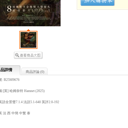
商品詳情
商品評論 (
0
)
 B25M9676
[英] 哈姆奈特 Hamnet (2025)
全景聲7.1.4 法語5.1-640 英評2.0-192
 法 西 中簡 中繁 泰