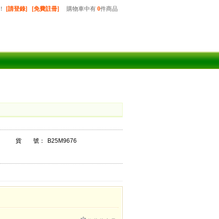
！
[請登錄]
[免費註冊]
購物車中有
0
件商品
貨 號：
B25M9676