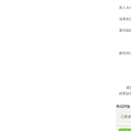
家人永存
滋養創意
重現都鐸
劇情簡介 · 
影片
威廉·莎
經歷啟
商品評論
已購會