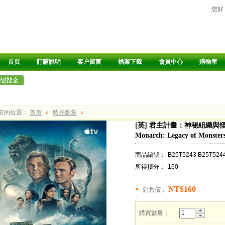
您好
首頁
訂購說明
客户留言
檔案下載
會員中心
購物車
前的位置：
首页
»
藍光影集
»
[英] 君主計畫：神秘組織與怪
Monarch: Legacy of Monsters 
商品編號：
B25T5243 B25T524
所得積分：
160
NT$160
銷售價：
購買數量：