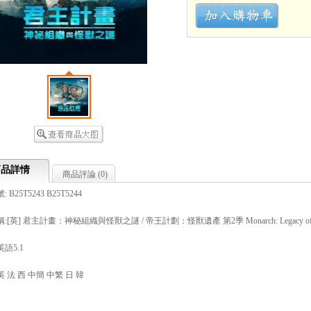
商品詳情
商品評論 (
0
)
 B25T5243 B25T5244
[英] 君主計畫：神秘組織與怪獸之謎 / 帝王計劃：怪獸遺產 第2季 Monarch: Legacy of Monsters
語5.1
 法 西 中簡 中繁 日 韓