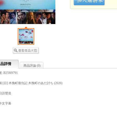
商品詳情
商品評論 (
0
)
 B25M9791
:[日] 木挽町復仇記 木挽町のあだ討ち (2026)
日語聲道
中文字幕