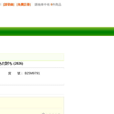
！
[請登錄]
[免費註冊]
購物車中有
0
件商品
討ち (2026)
貨 號：
B25M9791