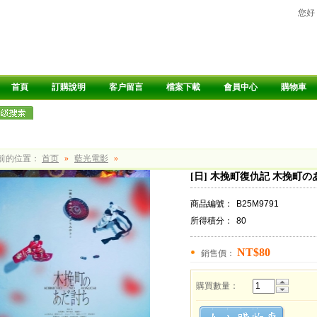
您好
首頁
訂購說明
客户留言
檔案下載
會員中心
購物車
前的位置：
首页
»
藍光電影
»
[日] 木挽町復仇記 木挽町のあだ
商品編號：
B25M9791
所得積分：
80
NT$80
銷售價：
購買數量：