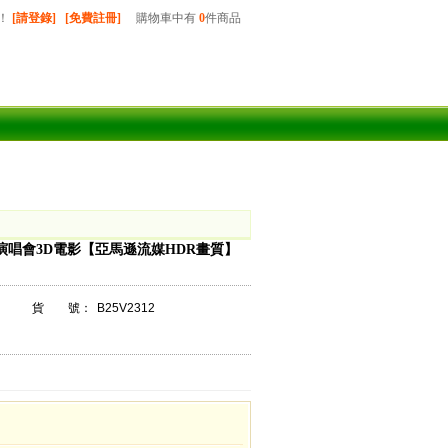
！
[請登錄]
[免費註冊]
購物車中有
0
件商品
演唱會3D電影【亞馬遜流媒HDR畫質】
貨 號：
B25V2312