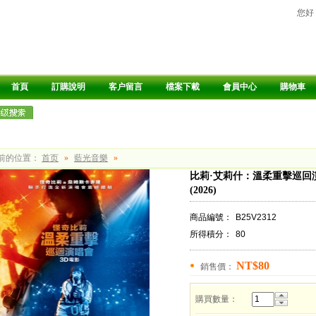
您好
首頁
訂購說明
客户留言
檔案下載
會員中心
購物車
前的位置：
首页
»
藍光音樂
»
比莉·艾莉什：溫柔重擊巡回
(2026)
商品編號：
B25V2312
所得積分：
80
NT$80
銷售價：
購買數量：