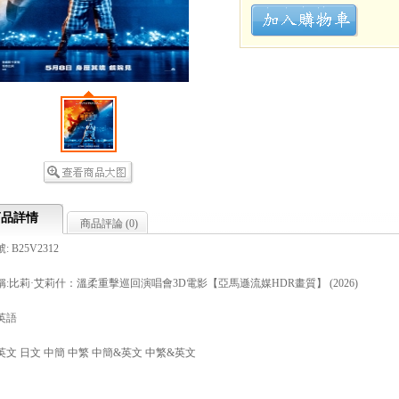
商品詳情
商品評論 (
0
)
 B25V2312
:比莉·艾莉什：溫柔重擊巡回演唱會3D電影【亞馬遜流媒HDR畫質】 (2026)
英語
文 日文 中簡 中繁 中簡&英文 中繁&英文