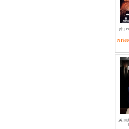
[中] 19
NT$80
[英] 鐵