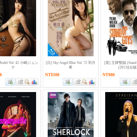
 Model Vol. 42 小嶋ジュン
[日] Sky Angel Blue Vol. 72 羽月
[英] 王牌雙賊 (Stand 
ナ
希
(2013)[台版
0
NT$100
NT$80