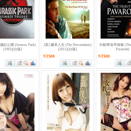
儸紀公園 (Jurassic Park)
[英] 繼承人生 (The Descendants)
向帕華洛帝致敬 (The Tr
(1992)[台版]
(2011)[台版]
Pavarotti)
NT$80
NT$80