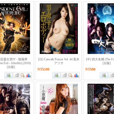
] 惡靈古堡IV - 陰陽界
[日] Catwalk Poison Vol. 44 黒木
[中] 四大名捕 (The Fou
nt Evil - Afterlife) (2010)
アリサ
[台版]
[台版]
NT$100
NT$80