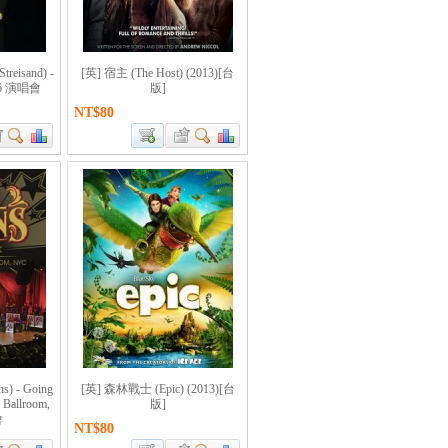
eisand) -
[英] 宿主 (The Host) (2013)[台
006 演唱會
版]
NT$80
) - Going
[英] 森林戰士 (Epic) (2013)[台
 Ballroom,
版]
會
NT$80