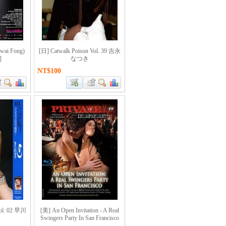
ai Fong)
[日] Catwalk Poison Vol. 39 吉永
]
なつき
NT$100
Vol. 02 早川
[美] An Open Invitation - A Real
Swingers Party In San Francisco