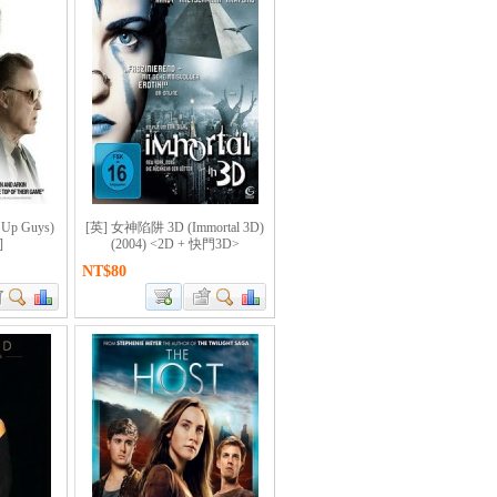
Up Guys)
[英] 女神陷阱 3D (Immortal 3D)
]
(2004) <2D + 快門3D>
NT$80