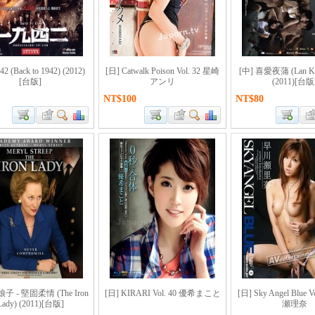
42 (Back to 1942) (2012)
[日] Catwalk Poison Vol. 32 星崎
[中] 喜愛夜蒲 (Lan Kw
[台版]
アンリ
(2011)[台版
NT$100
NT$80
娘子 - 堅固柔情 (The Iron
[日] KIRARI Vol. 40 優希まこと
[日] Sky Angel Blue 
Lady) (2011)[台版]
瀬理奈