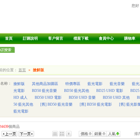
您好
首頁
訂購說明
客户留言
檔案下載
會員中心
購物車
前的位置：
首页
»
搶鮮版
类名称：
搶鮮版
其他商品加購區
特價專區
藍光電影
藍光音樂
藍光
光電影
BD50 藍光音樂
BD50 藍光其他
BD25 UHD 電影
BD2
HD 成人
BD50 UHD 電影
BD50 UHD 音樂
BD50 UHD 其他
B
50 藍光其他
[舊] BD50 藍光音樂
[舊] BD50 藍光電影
[舊] 藍光影
藍光電影
24439
個商品
1
價格
銷量
人氣
排