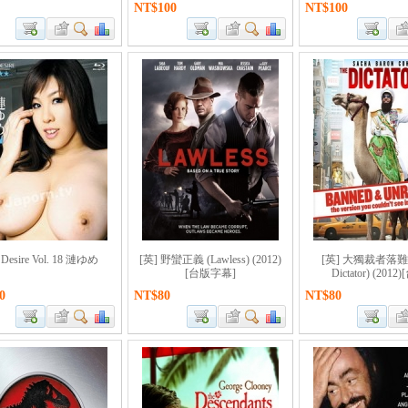
NT$100
NT$100
 Desire Vol. 18 漣ゆめ
[英] 野蠻正義 (Lawless) (2012)
[英] 大獨裁者落難記
[台版字幕]
Dictator) (2012
0
NT$80
NT$80