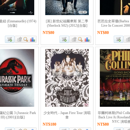
紐 (Emmanuelle) (1974)
[英] 新世紀福爾摩斯 第二季
芭芭拉史翠珊(Barbra Str
[台版]
(Sherlock S02) (2012)[台版]
Live In Concert 2
NT$80
NT$80
紀公園 3 (Jurassic Park
少女時代 - Japan First Tour 演唱
菲爾柯林斯(Phil Collins
III) (2001)[台版]
會
Back Live At Roseland
NYC 演唱
NT$180
NT$80