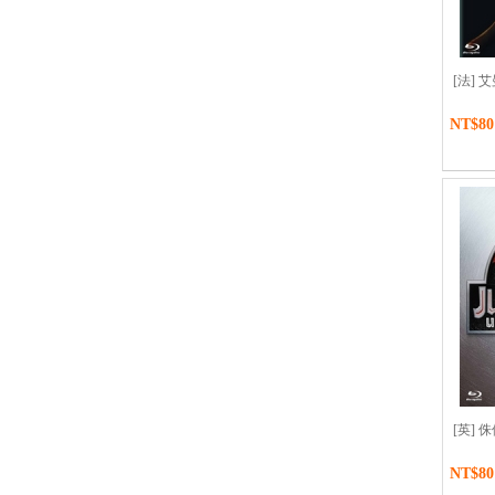
[法] 艾曼
NT$80
[英] 侏儸
NT$80