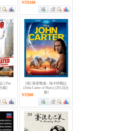
NT$100
 (The
[英] 異星戰場 - 強卡特戰記
)[台版]
(John Carter of Mars) (2012)[台
版]
NT$80