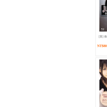
[英] 侏
NT$80