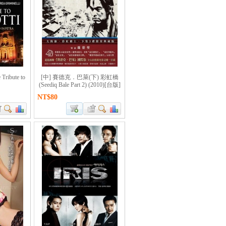
ibute to
[中] 賽德克．巴萊(下) 彩虹橋
(Seediq Bale Part 2) (2010)[台版]
NT$80