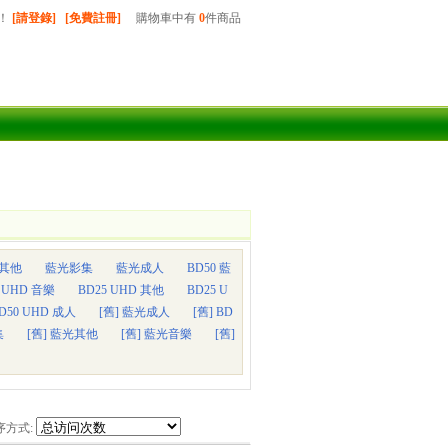
！
[請登錄]
[免費註冊]
購物車中有
0
件商品
其他
藍光影集
藍光成人
BD50 藍
5 UHD 音樂
BD25 UHD 其他
BD25 U
D50 UHD 成人
[舊] 藍光成人
[舊] BD
集
[舊] 藍光其他
[舊] 藍光音樂
[舊]
序方式: