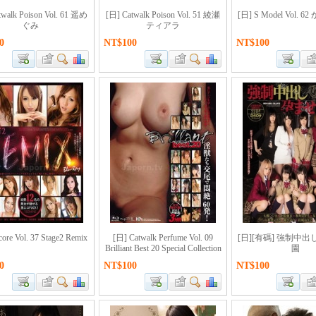
twalk Poison Vol. 61 遥め
[日] Catwalk Poison Vol. 51 綾瀬
[日] S Model Vol.
ぐみ
ティアラ
0
NT$100
NT$100
ore Vol. 37 Stage2 Remix
[日] Catwalk Perfume Vol. 09
[日][有碼] 強制中
Brilliant Best 20 Special Collection
園
0
NT$100
NT$100