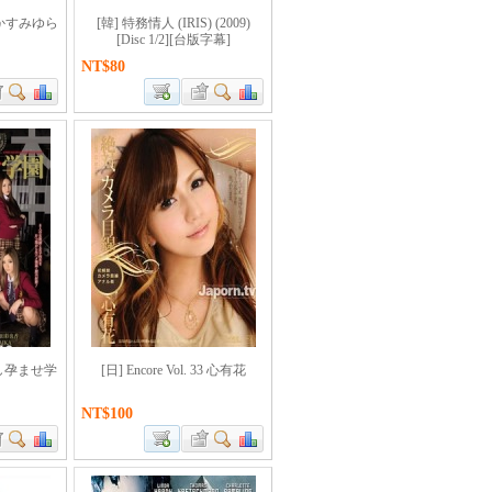
 62 かすみゆら
[韓] 特務情人 (IRIS) (2009)
[Disc 1/2][台版字幕]
NT$80
出し孕ませ学
[日] Encore Vol. 33 心有花
NT$100