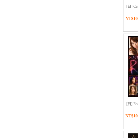
[日] Ca
NT$10
[日] Enc
NT$10